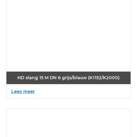
HD slang 15 M DN 6 grijs/blauw (K1152/K2000)
:
Lees meer
HD
slang
15
M
DN
6
grijs/blauw
(K1152/K2000)