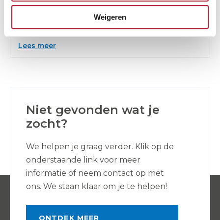
Weigeren
HD slang 15 M DN 6 (KR145T-160T-1150T-1151T-...)
:
Lees meer
HD
slang
15
M
DN
6
(KR145T-
160T-
1150T-
Niet gevonden wat je
1151T-...)
zocht?
We helpen je graag verder. Klik op de
onderstaande link voor meer
informatie of neem contact op met
ons. We staan klaar om je te helpen!
ONTDEK MEER