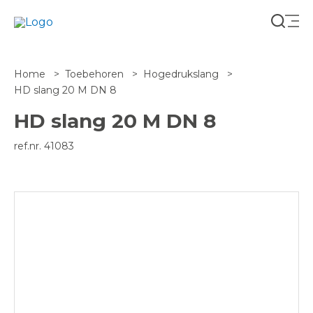
Zoeke
Home
Toebehoren
Hogedrukslang
HD slang 20 M DN 8
HD slang 20 M DN 8
ref.nr. 41083
NL-BE
FR-BE
FR-FR