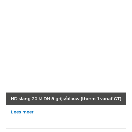
HD slang 20 M DN 8 grijs/blauw (therm-1 vanaf GT)
:
Lees meer
HD
slang
20
M