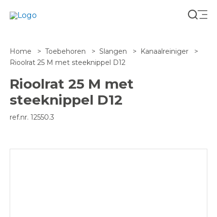
Zoeke
Home
Toebehoren
Slangen
Kanaalreiniger
Rioolrat 25 M met steeknippel D12
Rioolrat 25 M met
steeknippel D12
ref.nr. 12550.3
NL-BE
FR-BE
FR-FR