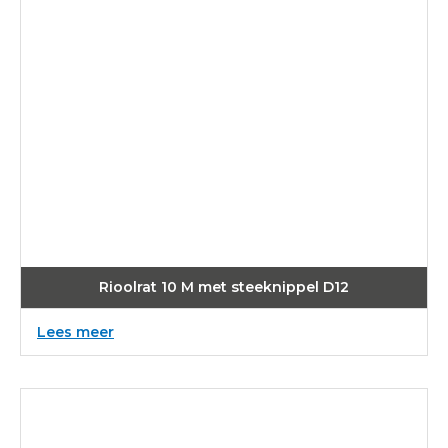
Rioolrat 10 M met steeknippel D12
:
Lees meer
Rioolrat
10
M
met
steeknippel
D12