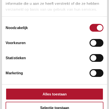
KN slang 10 M (K1050)
informatie die u aan ze heeft verstrekt of die ze hebben
verzameld op basis van uw gebruik van hun services.
:
Lees meer
KN
slang
10
Toestemmingsselectie
M
Noodzakelijk
(K1050)
Voorkeuren
Statistieken
Marketing
Alles toestaan
Selectie toestaan