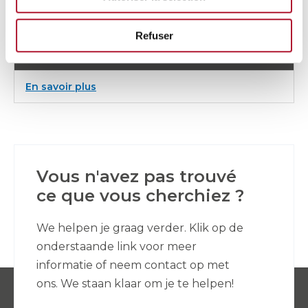
Refuser
Sac a poussiere ventos 42 (5 pieces)
:
En savoir plus
Sac
a
poussiere
ventos
42
(5
pieces)
Vous n'avez pas trouvé
ce que vous cherchiez ?
We helpen je graag verder. Klik op de
onderstaande link voor meer
informatie of neem contact op met
ons. We staan klaar om je te helpen!