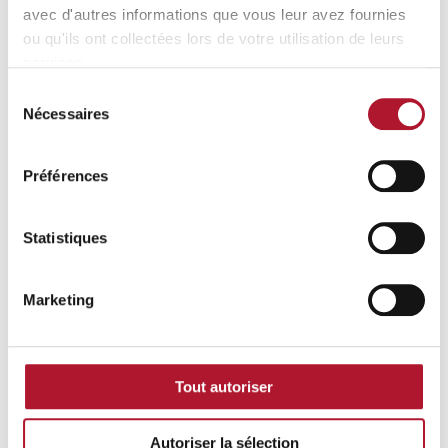
Suceur triangulaire dn 50
avec d'autres informations que vous leur avez fournies
ou qu'ils ont collectées lors de votre utilisation de leurs
:
En savoir plus
Suceur
services.
triangulaire
dn
Sélection
50
Nécessaires
du
consentement
Préférences
Statistiques
Marketing
Tout autoriser
Autoriser la sélection