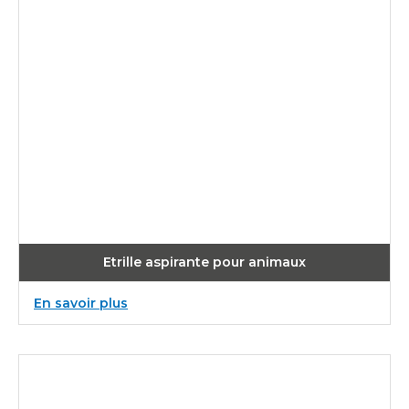
Etrille aspirante pour animaux
:
En savoir plus
Etrille
aspirante
pour
animaux