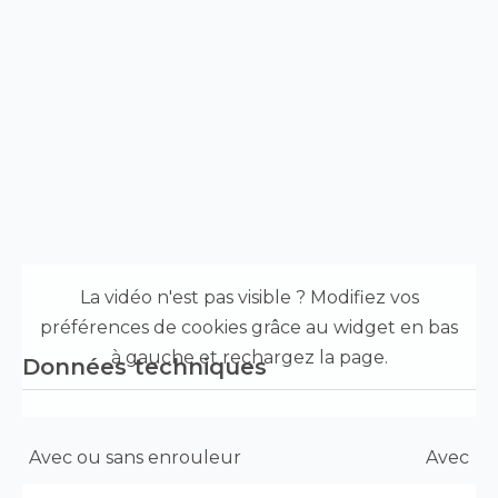
Regardez
cette
La vidéo n'est pas visible ? Modifiez vos
vidéo
sur
préférences de cookies grâce au widget en bas
YouTube
à gauche et rechargez la page.
Données techniques
Caractéristique
Spécification
Avec ou sans enrouleur
Avec