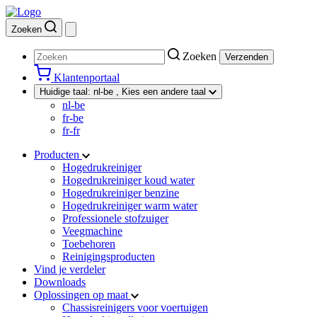
Zoeken
Zoeken
Verzenden
Klantenportaal
Huidige taal:
nl-be
, Kies een andere taal
nl-be
fr-be
fr-fr
Producten
Hogedrukreiniger
Hogedrukreiniger koud water
Hogedrukreiniger benzine
Hogedrukreiniger warm water
Professionele stofzuiger
Veegmachine
Toebehoren
Reinigingsproducten
Vind je verdeler
Downloads
Oplossingen op maat
Chassisreinigers voor voertuigen