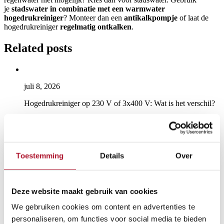
je
stadswater in combinatie met een warmwater
hogedrukreiniger
? Monteer dan een
antikalkpompje
of laat de
hogedrukreiniger
regelmatig ontkalken
.
Related posts
juli 8, 2026
Hogedrukreiniger op 230 V of 3x400 V: Wat is het verschil?
Lees meer
: Hogedrukreiniger op 230 V of 3x400 V: Wat is
het verschil?
Advies
Toestemming
Details
Over
februari 2, 2026
Deze website maakt gebruik van cookies
10 tips voor een lange levensduur van jouw hogedrukreiniger
We gebruiken cookies om content en advertenties te
Lees meer
: 10 tips voor een lange levensduur van jouw
personaliseren, om functies voor social media te bieden
hogedrukreiniger