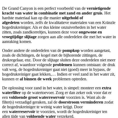
De Grand Canyon is een perfect voorbeeld van de
vernietigende
kracht van water in combinatie met zand en ander gruis
. Het
hardste materiaal kan op die manier
uitgehold of
afgesleten
worden, zelfs de kwalitatieve materialen van een Kränzle
hogedrukreiniger. Als er dus kleine onzuiverheden in het water
zitten, zoals zandkorreltjes, kunnen deze voor
ongewone en
vroegtijdige slijtage
zorgen aan alle onderdelen die met het water in
aanraking komen.
Onder andere de onderdelen van de
pompkop
worden aangetast,
zoals de dichtingen, de kogel met de bijhorende zittingen, de
drukregelaar, enz. Door de slijtage sluiten deze onderdelen niet meer
correct af, waardoor volgende
problemen
kunnen ontstaan: de druk
valt weg, de hogedrukreiniger gaat niet (goed) meer in bypass, de
hogedrukreiniger gaat lekken,… Indien er veel zand in het water zit,
kunnen er
al binnen de week
problemen optreden.
De oplossing voor zand in het water, is simpel: monteer een
extra
waterfilter
op de watertoevoer. Zorg er dan zeker ook voor dat er
een
voldoende groot waterreservoir
voorzien is. Want als de
filter(s) verzadigd geraken, zal de
doorstroom verminderen
zodat
de hogedrukreiniger te weinig water krijgt. Door
een
waterreservoir
te voorzien, wordt de hogedrukreiniger ten
allen tijde van
voldoende water
verzekerd.