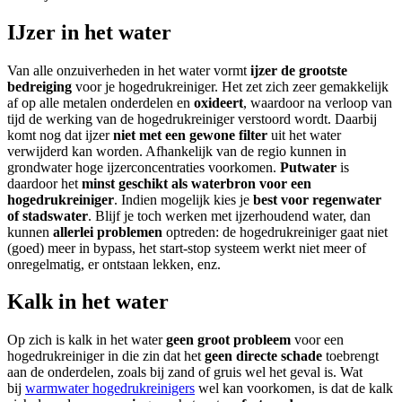
IJzer in het water
Van alle onzuiverheden in het water vormt
ijzer de grootste
bedreiging
voor je hogedrukreiniger. Het zet zich zeer gemakkelijk
af op alle metalen onderdelen en
oxideert
, waardoor na verloop van
tijd de werking van de hogedrukreiniger verstoord wordt. Daarbij
komt nog dat ijzer
niet met een gewone filter
uit het water
verwijderd kan worden. Afhankelijk van de regio kunnen in
grondwater hoge ijzerconcentraties voorkomen.
Putwater
is
daardoor het
minst geschikt als waterbron voor een
hogedrukreiniger
. Indien mogelijk kies je
best voor regenwater
of stadswater
. Blijf je toch werken met ijzerhoudend water, dan
kunnen
allerlei problemen
optreden: de hogedrukreiniger gaat niet
(goed) meer in bypass, het start-stop systeem werkt niet meer of
onregelmatig, er ontstaan lekken, enz.
Kalk in het water
Op zich is kalk in het water
geen groot probleem
voor een
hogedrukreiniger in die zin dat het
geen directe schade
toebrengt
aan de onderdelen, zoals bij zand of gruis wel het geval is. Wat
bij
warmwater hogedrukreinigers
wel kan voorkomen, is dat de kalk