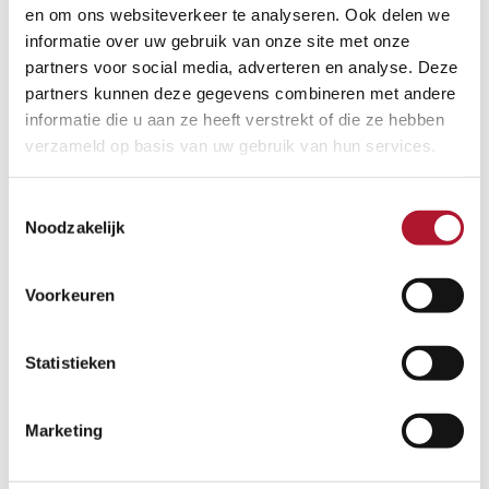
en om ons websiteverkeer te analyseren. Ook delen we
Advies
informatie over uw gebruik van onze site met onze
partners voor social media, adverteren en analyse. Deze
partners kunnen deze gegevens combineren met andere
augustus 19, 2025
informatie die u aan ze heeft verstrekt of die ze hebben
verzameld op basis van uw gebruik van hun services.
Waarom kiezen professionele gebruikers voor Kränzle
hogedrukreinigers?
Lees meer
: Waarom kiezen professionele gebruikers voor
Toestemmingsselectie
Kränzle hogedrukreinigers?
Noodzakelijk
Advies
Voorkeuren
oktober 8, 2024
Statistieken
Welk water is geschikt voor mijn hogedrukreiniger?
Lees meer
: Welk water is geschikt voor mijn
hogedrukreiniger?
Marketing
Advies