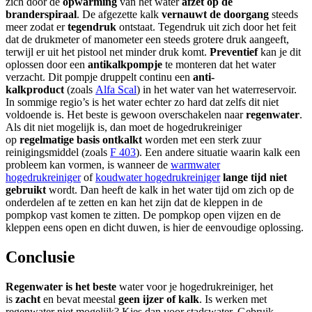
zich door de
opwarming
van het water
afzet op de
branderspiraal
. De afgezette kalk
vernauwt de doorgang
steeds
meer zodat er
tegendruk
ontstaat. Tegendruk uit zich door het feit
dat de drukmeter of manometer een steeds grotere druk aangeeft,
terwijl er uit het pistool net minder druk komt.
Preventief
kan je dit
oplossen door een
antikalkpompje
te monteren dat het water
verzacht. Dit pompje druppelt continu een
anti-
kalkproduct
(zoals
Alfa Scal
) in het water van het waterreservoir.
In sommige regio’s is het water echter zo hard dat zelfs dit niet
voldoende is. Het beste is gewoon overschakelen naar
regenwater
.
Als dit niet mogelijk is, dan moet de hogedrukreiniger
op
regelmatige basis ontkalkt
worden met een sterk zuur
reinigingsmiddel (zoals
F 403
). Een andere situatie waarin kalk een
probleem kan vormen, is wanneer de
warmwater
hogedrukreiniger
of
koudwater hogedrukreiniger
lange tijd niet
gebruikt
wordt. Dan heeft de kalk in het water tijd om zich op de
onderdelen af te zetten en kan het zijn dat de kleppen in de
pompkop vast komen te zitten. De pompkop open vijzen en de
kleppen eens open en dicht duwen, is hier de eenvoudige oplossing.
Conclusie
Regenwater is het beste
water voor je hogedrukreiniger, het
is
zacht
en bevat meestal
geen ijzer of kalk
. Is werken met
regenwater niet mogelijk? Kies dan voor stadswater. Gebruik