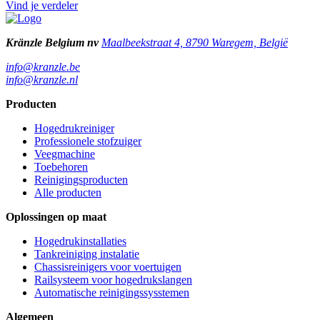
Vind je verdeler
Kränzle Belgium nv
Maalbeekstraat 4, 8790 Waregem, België
info@kranzle.be
info@kranzle.nl
Producten
Hogedrukreiniger
Professionele stofzuiger
Veegmachine
Toebehoren
Reinigingsproducten
Alle producten
Oplossingen op maat
Hogedrukinstallaties
Tankreiniging instalatie
Chassisreinigers voor voertuigen
Railsysteem voor hogedrukslangen
Automatische reinigingssysstemen
Algemeen